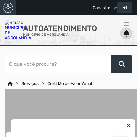
Cadastre-se
AUTOATENDIMENTO
MUNICÍPIO DE AGROLÂNDIA
ACESSO RÁPIDO
O que você procura?
Acessibilidade
Cidadão
Serviços
Certidão de Valor Venal
Diário Oficial
Transparência