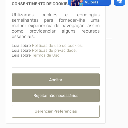
CONSENTIMENTO DE COOKIES
Utilizamos cookies e tecnologias
semelhantes para fornecer-lhe uma
melhor experiência de navegação, assim
como providenciar alguns recursos
essenciais.
A página não foi
Leia sobre
Políticas de uso de cookies.
Leia sobre
Políticas de privacidade.
encontrada!
Leia sobre
Termos de Uso.
Desculpe, a página que você procura não
existe ou está em manutenção.
Voltar para o início
Aceitar
Rejeitar não necessários
Gerenciar Preferências