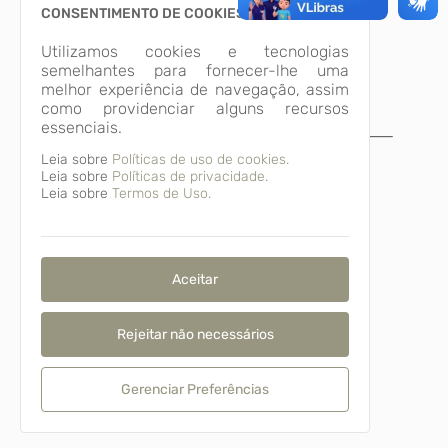
CONSENTIMENTO DE COOKIES
Utilizamos cookies e tecnologias
semelhantes para fornecer-lhe uma
melhor experiência de navegação, assim
como providenciar alguns recursos
essenciais.
A página não foi
Leia sobre
Políticas de uso de cookies.
Leia sobre
Políticas de privacidade.
encontrada!
Leia sobre
Termos de Uso.
Desculpe, a página que você procura não
existe ou está em manutenção.
Voltar para o início
Aceitar
Rejeitar não necessários
Gerenciar Preferências