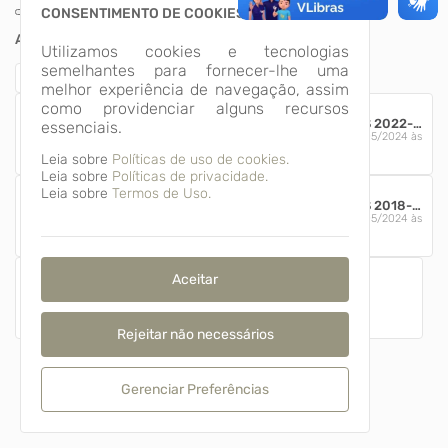
CONSENTIMENTO DE COOKIES
ARQUIVOS
Utilizamos cookies e tecnologias
semelhantes para fornecer-lhe uma
melhor experiência de navegação, assim
como providenciar alguns recursos
Plano Municipal de Saúde 2022-2025.pdf
ATA CMS PMS 2022-2025.pdf
essenciais.
Publicação:
27/05/2024 às
Publicação:
27/05/2024 às
09:43
09:43
Leia sobre
Políticas de uso de cookies.
Leia sobre
Políticas de privacidade.
Leia sobre
Termos de Uso.
Plano Municipal de Saúde 2018-2021.pdf
ATA CMS PMS 2018-2021 - Alterações 2020.pdf
Publicação:
27/05/2024 às
Publicação:
27/05/2024 às
09:43
09:43
Aceitar
ATA CMS PMS 2018-2021.pdf
Publicação:
27/05/2024 às 09:43
Rejeitar não necessários
Gerenciar Preferências