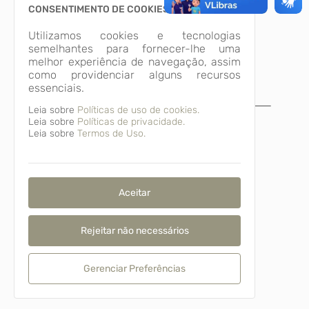
CONSENTIMENTO DE COOKIES
Utilizamos cookies e tecnologias
semelhantes para fornecer-lhe uma
melhor experiência de navegação, assim
como providenciar alguns recursos
essenciais.
Leia sobre
Políticas de uso de cookies.
A página não foi
Leia sobre
Políticas de privacidade.
Leia sobre
Termos de Uso.
encontrada!
Desculpe, a página que você procura não
existe ou está em manutenção.
Voltar para o início
Aceitar
Rejeitar não necessários
Gerenciar Preferências