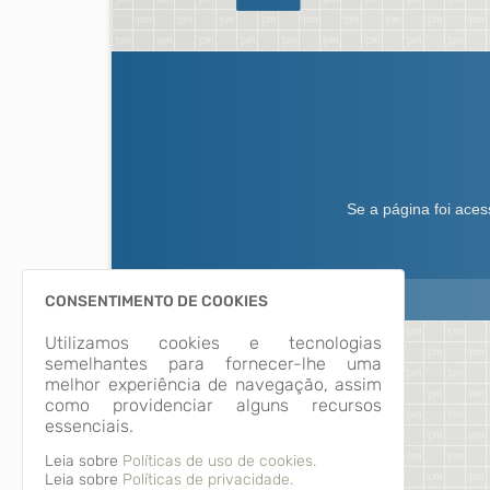
CONSENTIMENTO DE COOKIES
Utilizamos cookies e tecnologias
semelhantes para fornecer-lhe uma
melhor experiência de navegação, assim
como providenciar alguns recursos
essenciais.
Leia sobre
Políticas de uso de cookies.
Leia sobre
Políticas de privacidade.