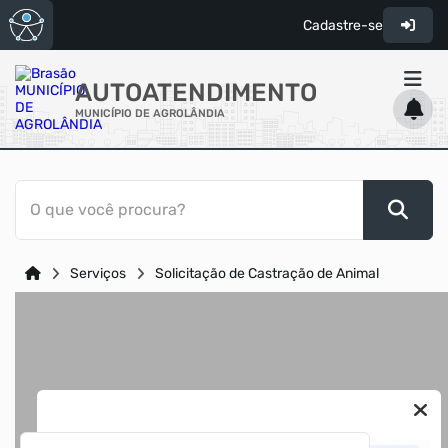
Cadastre-se
AUTOATENDIMENTO
MUNICÍPIO DE AGROLÂNDIA
ACESSO RÁPIDO
O que você procura?
Acessibilidade
Cidadão
Serviços
Solicitação de Castração de Animal
Diário Oficial
Transparência