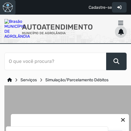
Cadastre-se
AUTOATENDIMENTO
MUNICÍPIO DE AGROLÂNDIA
ACESSO RÁPIDO
O que você procura?
Acessibilidade
Cidadão
Serviços
Simulação/Parcelamento Débitos
Diário Oficial
Transparência