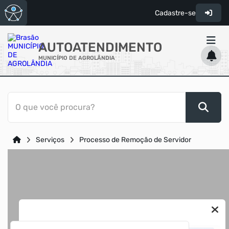
Cadastre-se
AUTOATENDIMENTO
MUNICÍPIO DE AGROLÂNDIA
ACESSO RÁPIDO
O que você procura?
Acessibilidade
Cidadão
Serviços
Processo de Remoção de Servidor
Diário Oficial
Transparência