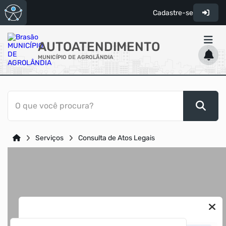
Cadastre-se
AUTOATENDIMENTO
MUNICÍPIO DE AGROLÂNDIA
ACESSO RÁPIDO
O que você procura?
Acessibilidade
Cidadão
Serviços
Consulta de Atos Legais
Diário Oficial
Transparência